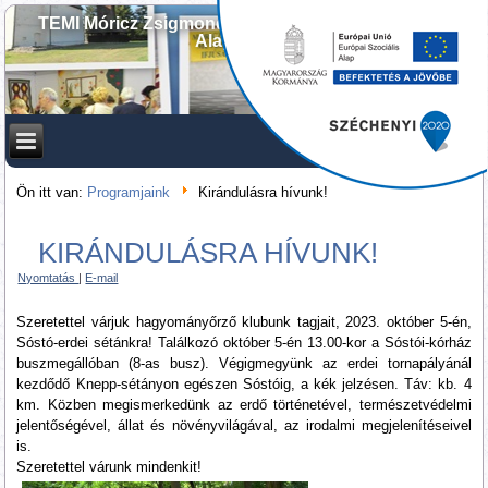
TEMI Móricz Zsigmond Művelődési és Ifjúsági Ház
Alapítványa
Ön itt van:
Programjaink
Kirándulásra hívunk!
KIRÁNDULÁSRA HÍVUNK!
Nyomtatás
|
E-mail
Szeretettel várjuk hagyományőrző klubunk tagjait, 2023. október 5-én,
Sóstó-erdei sétánkra! Találkozó október 5-én 13.00-kor a Sóstói-kórház
buszmegállóban (8-as busz). Végigmegyünk az erdei tornapályánál
kezdődő Knepp-sétányon egészen Sóstóig, a kék jelzésen. Táv: kb. 4
km. Közben megismerkedünk az erdő történetével, természetvédelmi
jelentőségével, állat és növényvilágával, az irodalmi megjelenítéseivel
is.
Szeretettel várunk mindenkit!