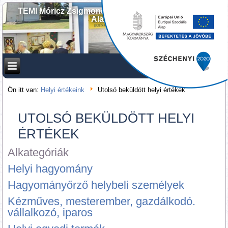
TEMI Móricz Zsigmond Művelődési és Ifjúsági Ház
Alapítványa
Ön itt van:
Helyi értékeink
Utolsó beküldött helyi értékek
UTOLSÓ BEKÜLDÖTT HELYI
ÉRTÉKEK
Alkategóriák
Helyi hagyomány
Hagyományőrző helybeli személyek
Kézműves, mesterember, gazdálkodó.
vállalkozó, iparos