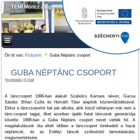
TEMI Móricz Zsigmond Művelődési és Ifjúsági Ház
Alapítványa
Ön itt van:
Klubjaink
Guba Néptánc csoport
GUBA NÉPTÁNC CSOPORT
Nyomtatás
|
E-mail
A tánccsoport 1996-ban alakult Szabolcs Kamara néven, Gucsa
Sándor, Bihari Csilla és Horváth Tibor alapítók közreműködésével.
Ekkor a tánccsoportot hat pár alkotta, akik közül néhányan már nem a
tánc-csoport tagjai, őket azonban újabb fiatal táncosok generációja
követte. 1998-ban a Guba Néptánc csoport nevet vették fel. A
megalakulásunk óta eltelt időben a tánccsoport törekedett a hazai
néptáncok, és az Erdélyi táncok széleskörű bemutatására,
megismertetésére.