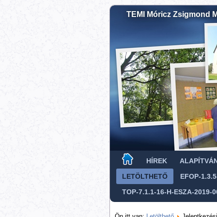
TEMI Móricz Zsigmond Mű
HÍREK
ALAPÍTVÁ
LETÖLTHETŐ
EFOP-1.3.5
TOP-7.1.1-16-H-ESZA-2019-0
Ön itt van:
Letölthető
Jelentkezés