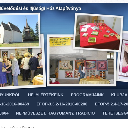
velődési és Ifjúsági Ház Alapítványa
NYUNKRÓL
HELYI ÉRTÉKEINK
PROGRAMJAINK
KLUBJA
-16-2016-00469
EFOP-3.3.2-16-2016-00200
EFOP-5.2.4-17-2
0664
NÉPMŰVÉSZET, HAGYOMÁNY, TRADÍCIÓ
TEHETSÉGG
i lap tanácsadásokra