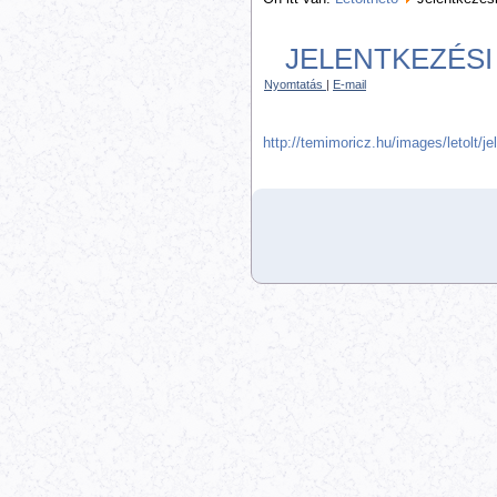
JELENTKEZÉS
Nyomtatás
|
E-mail
http://temimoricz.hu/images/letolt/j